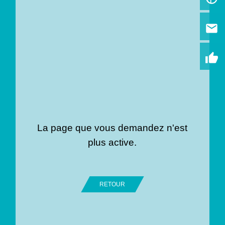
email
thumb_up
La page que vous demandez n'est
plus active.
RETOUR