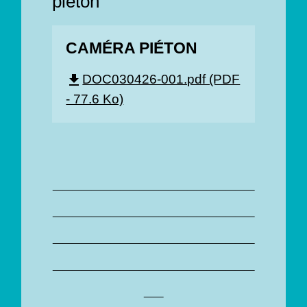
piéton"
CAMÉRA PIÉTON
DOC030426-001.pdf (PDF
file_download
- 77.6 Ko)
_____________________
_____________________
_____________________
_____________________
__