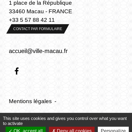
1 place de la République
33460 Macau - FRANCE
+33 5 57 88 42 11
CONTACT PAR FORMULAIRE
accueil@ville-macau.fr
Mentions légales
-
Politique de confidentialité
-
Accessibilité
-
This site uses cookies and gives you control over what you want
to activate
Plan du site
-
Gestion des cookies
OK, accept all
Deny all cookies
Personalize