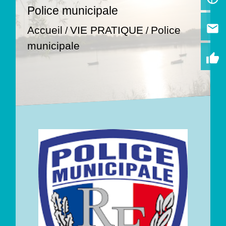
Police municipale
email
Accueil
VIE PRATIQUE
Police
/
/
municipale
thumb_up