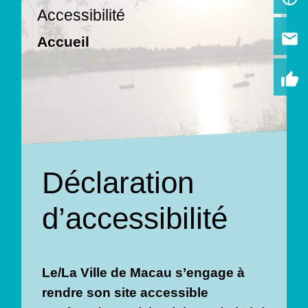
Accessibilité
email
Accueil
thumb_up
Déclaration
d’accessibilité
Le/La Ville de Macau s’engage à
rendre son site accessible