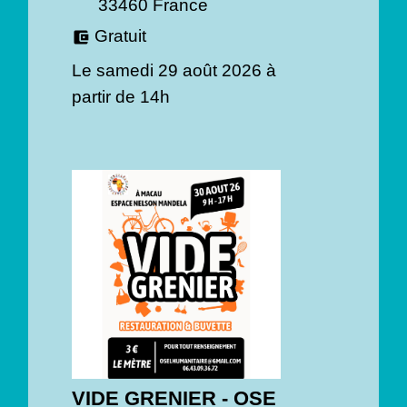
33460 France
Gratuit
account_balance_wallet
Le samedi 29 août 2026 à
partir de 14h
VIDE GRENIER - OSE