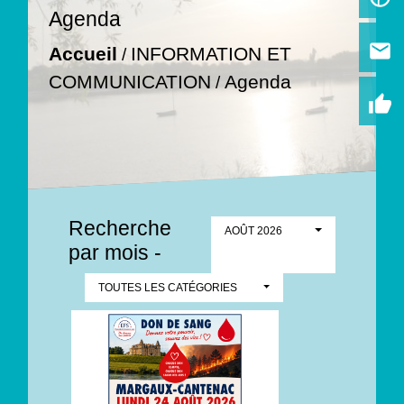
Agenda
email
Accueil
INFORMATION ET
/
COMMUNICATION
Agenda
/
thumb_up
Recherche
AOÛT 2026
par mois -
TOUTES LES CATÉGORIES