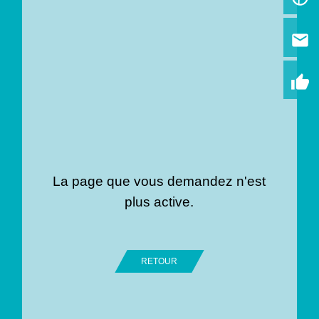
email
thumb_up
La page que vous demandez n'est
plus active.
RETOUR