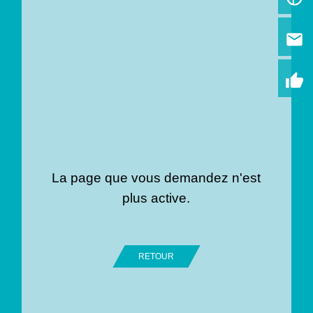
email
thumb_up
La page que vous demandez n'est
plus active.
RETOUR