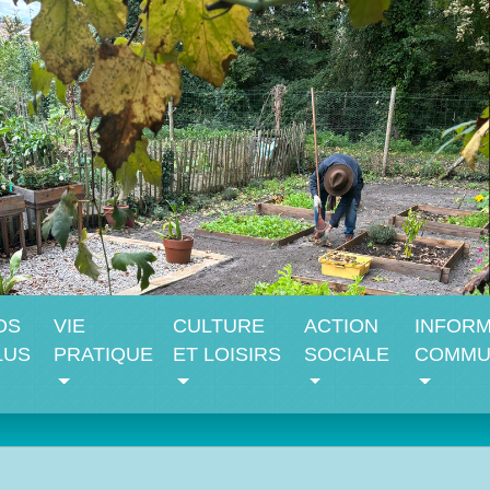
OS
VIE
CULTURE
ACTION
INFORM
LUS
PRATIQUE
ET LOISIRS
SOCIALE
COMMU