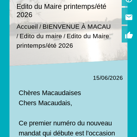
Edito du Maire printemps/été
2026
email
Accueil
BIENVENUE À MACAU
/
thumb_up
Edito du maire
Edito du Maire
/
/
printemps/été 2026
15/06/2026
Chères Macaudaises
Chers Macaudais,
Ce premier numéro du nouveau
mandat qui débute est l'occasion