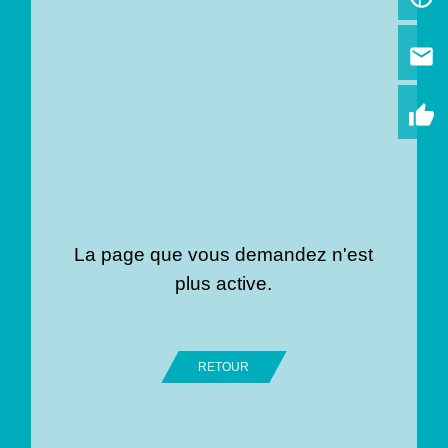
email
thumb_up
La page que vous demandez n'est
plus active.
RETOUR