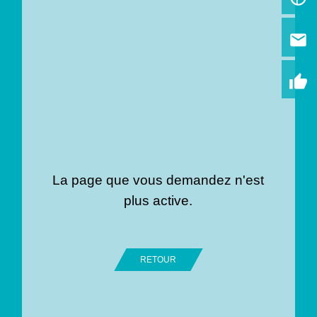
email
thumb_up
La page que vous demandez n'est
plus active.
RETOUR