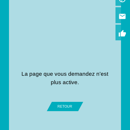
email
thumb_up
La page que vous demandez n'est
plus active.
RETOUR