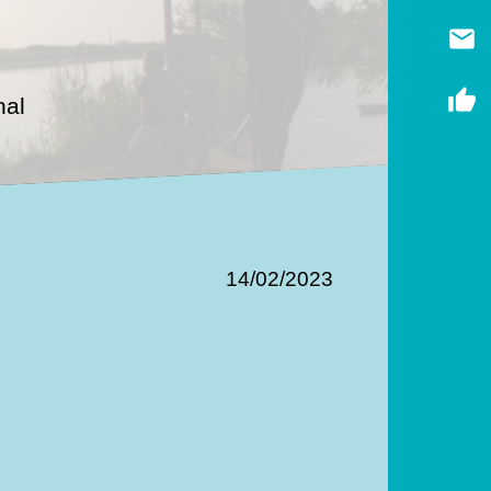
email
thumb_up
nal
14/02/2023